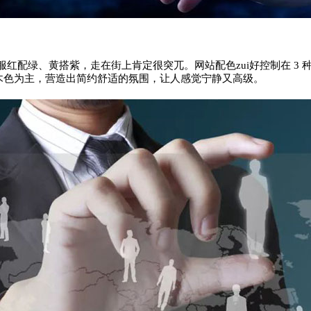
服红配绿、黄搭紫，走在街上肯定很突兀。网站配色zui好控制在 3
原木色为主，营造出简约舒适的氛围，让人感觉宁静又高级。