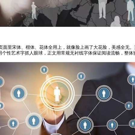
页面里宋体、楷体、花体全用上，就像脸上画了大花脸，美感全无。选择
用个性艺术字抓人眼球，正文用常规无衬线字体保证阅读流畅，整体