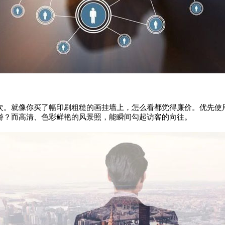
次。就像你买了幅印刷粗糙的画挂墙上，怎么看都觉得廉价。优先使
游？而高清、色彩鲜艳的风景照，能瞬间勾起访客的向往。