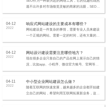
SEO作为一种新兴起的网络工具，它的优越性既然
逃不出许多对市场嗅觉灵敏的商家的法眼，SEO优
化在各家网站建设公司的过程无疑是起到了功臣作
为。不过做网站seo也要···
04-12
响应式网站建设的主要成本有哪些？
2022
网站建设是一件复杂的事情，需要专业人员来建设
一个正规的网站。需要一定的时间，还有大量的网
站建设成本。我们来了解一下建设一个响应式网站
需要花哪些方面的费用。1.设···
04-12
网站设计建设需要注意哪些地方？
2022
现在很多企业只靠自己的产品在网上展示自己的情
况，比如app、小程序、微信官方账号、官网等。
那么如何在网站设计建设中与客户沟通呢？1.清
晰、简单和直接井井有条、巧···
04-11
中小型企业网站建设怎么做？
2022
随着互联网的快速发展，越来越多的企业都开始建
立自己的网站，希望利用互联网拓展新业务，这也
是信息时代的发展趋势。那么，中小型企业网站建
设怎么做才能取得理想的效果呢···