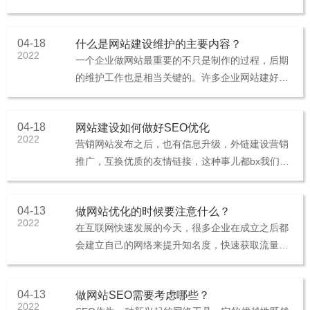
名下降，网站流量突然大大减少，网站包含周期延
长等。当这些事情发生在网站上···
04-18
什么是网站建设维护的主要内容？
2022
一个企业做网站最重要的不只是制作的过程，后期
的维护工作也是相当关键的。许多企业网站建好
后，并不太在意自己，也没有做日常维护，觉得只
需定期更新一些产品或新闻，其他···
04-18
网站建设如何做好SEO优化
2022
营销网站发布之后，也有信息升级，外链建设营销
推广，互换优质的友情链接，这种事儿都bx我们去
做，才算合乎提升规范，既能节约提升時间，又能
使网址转化率及咨盘高些，让···
04-13
做网站优化的时候要注意什么？
2022
在互联网快速发展的今天，很多企业在成立之后都
会建立自己的网络来提升知名度，快速获取流量提
升转化率等等。而这些不是只建立网站就可以达到
的，要做好推广和优化才能到达···
04-13
做网站SEO需要考虑哪些？
2022