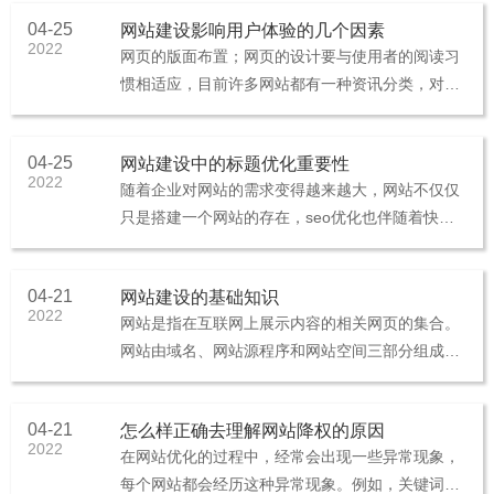
重要环节之一，在网站建设的···
04-25
网站建设影响用户体验的几个因素
2022
网页的版面布置；网页的设计要与使用者的阅读习
惯相适应，目前许多网站都有一种资讯分类，对日
后的网站维护有很大的帮助，推荐在网页中加入首
页，让使用者可以轻松的回到原···
04-25
网站建设中的标题优化重要性
2022
随着企业对网站的需求变得越来越大，网站不仅仅
只是搭建一个网站的存在，seo优化也伴随着快速
的发展，那么如何设置网站标题更有利于SEO优
化？网页标题是指包含在标签···
04-21
网站建设的基础知识
2022
网站是指在互联网上展示内容的相关网页的集合。
网站由域名、网站源程序和网站空间三部分组成。
网站空间由专用服务器或虚拟主机承担；网站源程
序放置在网站空间中，表现为网···
04-21
怎么样正确去理解网站降权的原因
2022
在网站优化的过程中，经常会出现一些异常现象，
每个网站都会经历这种异常现象。例如，关键词排